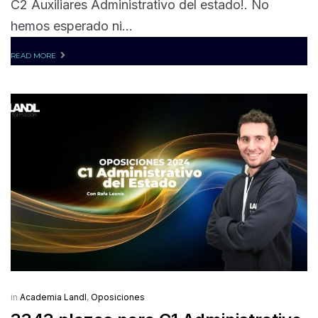
C2 Auxiliares Administrativo del estado!. No
hemos esperado ni...
READ MORE
in
Academia Landl
,
Oposiciones