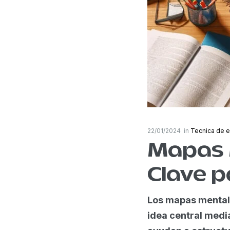
22/01/2024
in
Tecnica de e
Mapas 
Clave p
Los mapas mental
idea central media