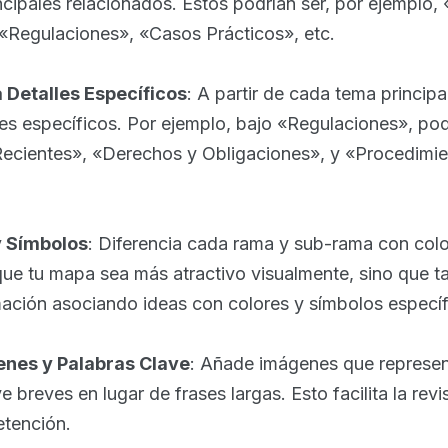
ncipales relacionados. Estos podrían ser, por ejemplo,
 «Regulaciones», «Casos Prácticos», etc.
 Detalles Específicos
: A partir de cada tema princip
les específicos. Por ejemplo, bajo «Regulaciones», po
ecientes», «Derechos y Obligaciones», y «Procedimi
 y Símbolos
: Diferencia cada rama y sub-rama con colo
que tu mapa sea más atractivo visualmente, sino que t
mación asociando ideas con colores y símbolos específ
enes y Palabras Clave
: Añade imágenes que represe
ve breves en lugar de frases largas. Esto facilita la revi
etención.