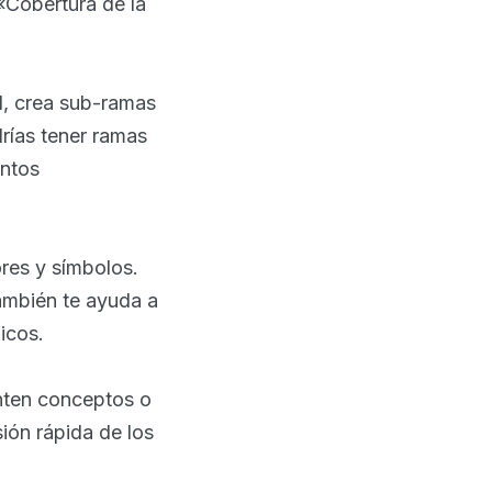
 «Cobertura de la
al, crea sub-ramas
drías tener ramas
entos
res y símbolos.
ambién te ayuda a
icos.
nten conceptos o
sión rápida de los