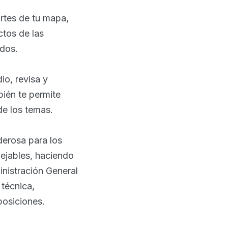
artes de tu mapa,
ctos de las
ados.
io, revisa y
bién te permite
e los temas.
derosa para los
ejables, haciendo
inistración General
 técnica,
posiciones.