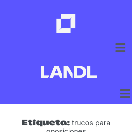
trucos para
Etiqueta:
oposiciones