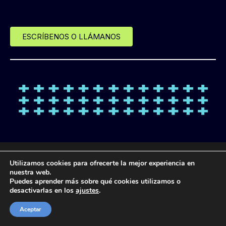
ESCRÍBENOS O LLÁMANOS
© Desde 2013 LANDL FORMACIÓN
Utilizamos cookies para ofrecerte la mejor experiencia en
nuestra web.
Puedes aprender más sobre qué cookies utilizamos o
POLÍTICA DE
POLÍTICA DE
POLÍTICA DE
AVISO
desactivarlas en los
ajustes
.
PROTECCIÓN DE
COOKIES
PRIVACIDAD
LEGAL
DATOS
Aceptar