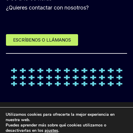
¿Quieres contactar con nosotros?
ESCRÍBENOS O LLÁMANOS
© Desde 2013 LANDL FORMACIÓN
Utilizamos cookies para ofrecerte la mejor experiencia en
nuestra web.
Puedes aprender más sobre qué cookies utilizamos o
POLÍTICA DE
POLÍTICA DE
POLÍTICA DE
AVISO
desactivarlas en los
ajustes
.
PROTECCIÓN DE