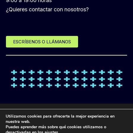
9:00 a 19:00 horas
¿Quieres contactar con nosotros?
ESCRÍBENOS O LLÁMANOS
© Desde 2013 LANDL FORMACIÓN
Utilizamos cookies para ofrecerte la mejor experiencia en
nuestra web.
Puedes aprender más sobre qué cookies utilizamos o
POLÍTICA DE
POLÍTICA DE
POLÍTICA DE
AVISO
desactivarlas en los
ajustes
.