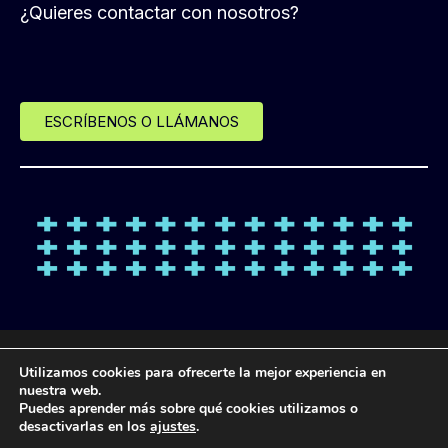
¿Quieres contactar con nosotros?
ESCRÍBENOS O LLÁMANOS
© Desde 2013 LANDL FORMACIÓN
Utilizamos cookies para ofrecerte la mejor experiencia en
nuestra web.
Puedes aprender más sobre qué cookies utilizamos o
POLÍTICA DE
POLÍTICA DE
POLÍTICA DE
AVISO
desactivarlas en los
ajustes
.
PROTECCIÓN DE
COOKIES
PRIVACIDAD
LEGAL