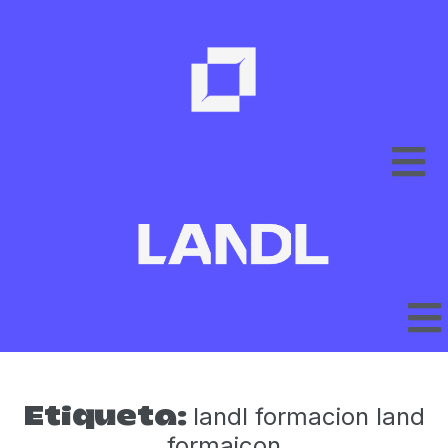
landl formacion land
Etiqueta:
formaicon