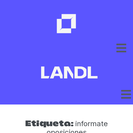
informate
Etiqueta:
oposiciones