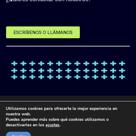
ESCRÍBENOS O LLÁMANOS
© Desde 2013 LANDL FORMACIÓN
Utilizamos cookies para ofrecerte la mejor experiencia en
nuestra web.
Puedes aprender más sobre qué cookies utilizamos o
POLÍTICA DE
POLÍTICA DE
POLÍTICA DE
AVISO
desactivarlas en los
ajustes
.
PROTECCIÓN DE
COOKIES
PRIVACIDAD
LEGAL
DATOS