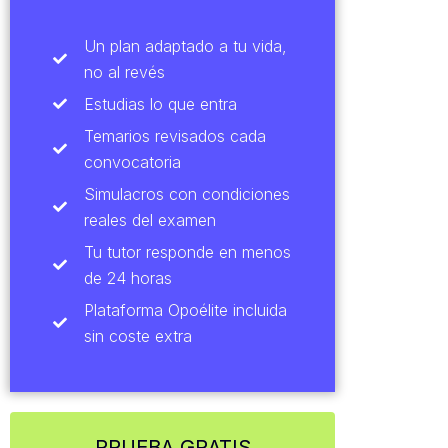
Un plan adaptado a tu vida,
no al revés
Estudias lo que entra
Temarios revisados cada
convocatoria
Simulacros con condiciones
reales del examen
Tu tutor responde en menos
de 24 horas
Plataforma Opoélite incluida
sin coste extra
PRUEBA GRATIS