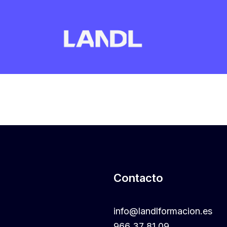
Contacto
info@landlformacion.es
966 37 81 09