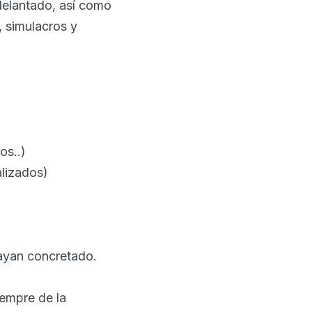
delantado, así como
, simulacros y
os..)
lizados)
hayan concretado.
iempre de la