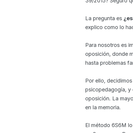
39/2015? Seguro qu
La pregunta es
¿es
explico como lo h
Para nosotros es i
oposición, donde m
hasta problemas fa
Por ello, decidimos
psicopedagogía, y e
oposición. La mayor
en la memoria.
El método 6S6M lo 