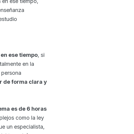
 en ese tiempo,
 enseñanza
 estudio
 en ese tiempo
, si
almente en la
a persona
 de forma clara y
ema es de 6 horas
lejos como la ley
ue un especialista,