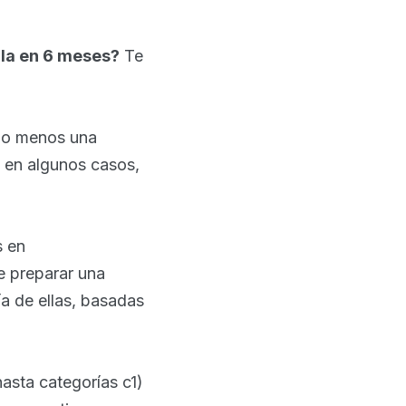
rla en 6 meses?
Te
cho menos una
y en algunos casos,
s en
de preparar una
ía de ellas, basadas
asta categorías c1)