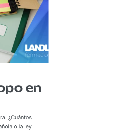
opo en
tra. ¿Cuántos
ñola o la ley