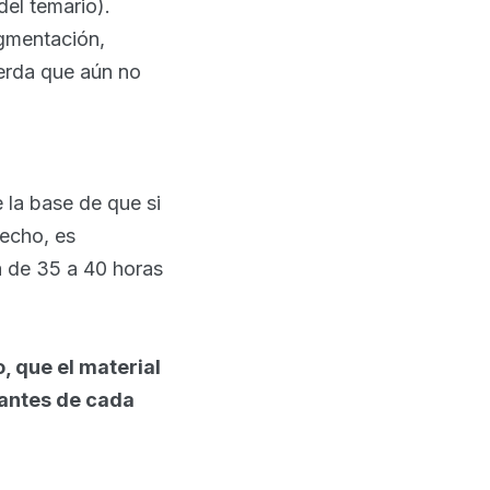
el temario).
egmentación,
uerda que aún no
e la base de que si
hecho, es
 de 35 a 40 horas
, que el material
tantes de cada