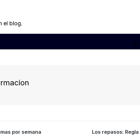
 el blog.
ormacion
temas por semana
Los repasos: Regla 7