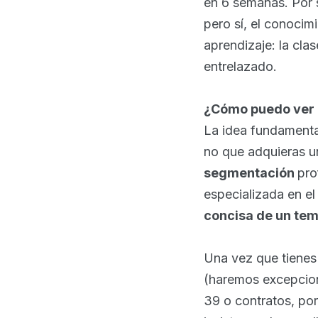
en 6 semanas. Por 
pero sí, el conoci
aprendizaje: la clas
entrelazado.
¿Cómo puedo ver 
La idea fundamenta
no que adquieras u
segmentación
pro
especializada en el
concisa de un te
Una vez que tienes 
(haremos excepcion
39 o contratos, por