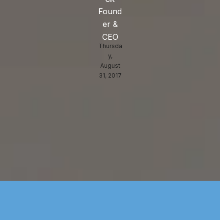
CEO
CEO
Found
Found
Thursda
er &
er &
y,
CEO
CEO
August
Thursda
31, 2017
Thursda
y,
y,
August
August
31, 2017
31, 2017