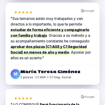
Google
★★★★★
"Sus temarios están muy trabajados y van
directos a lo importante, lo que te permite
estudiar de forma eficiente y compaginarlo
con familia y trabajo
. Gracias a su método y a
su acompañamiento constante he conseguido
aprobar dos plazas (C1 AGE y C1 Seguridad
Social) en menos de año y medio
. Apostar por
ellos es un acierto."
María Teresa Giménez
M
2 plazas · C1 AGE + C1 Seg. Social
Google
★★★★★
"¡LO CONSEGUÍ!
Seré funcionaria de la