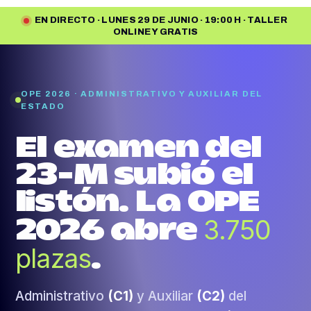
EN DIRECTO · LUNES 29 DE JUNIO · 19:00 H · TALLER
ONLINE Y GRATIS
OPE 2026 · ADMINISTRATIVO Y AUXILIAR DEL
ESTADO
El examen del
23-M subió el
listón. La OPE
3.750
2026 abre
plazas
.
Administrativo
(C1)
y Auxiliar
(C2)
del