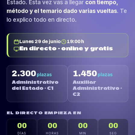
Estado. Esta vez vas a llegar
con tiempo,
método y el temario dado varias vueltas
. Te
lo explico todo en directo.
Lunes 29 de junio
19:00 h
En directo · online y gratis
2.300
1.450
plazas
plazas
Administrativo
Auxiliar
del Estado · C1
Administrativo ·
C2
EL DIRECTO EMPIEZA EN
00
00
00
00
DÍAS
HORAS
MIN
SEG