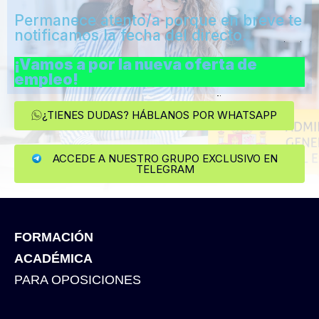
Permanece atento/a porque en breve te
notificamos la fecha del directo.
¡Vamos a por la nueva oferta de
empleo!
¿TIENES DUDAS? HÁBLANOS POR WHATSAPP
ACCEDE A NUESTRO GRUPO EXCLUSIVO EN
TELEGRAM
FORMACIÓN
ACADÉMICA
PARA OPOSICIONES