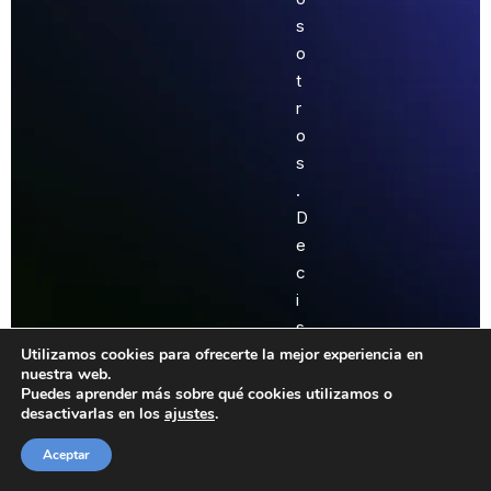
s
o
t
r
o
s
.
D
e
c
i
s
Utilizamos cookies para ofrecerte la mejor experiencia en
i
nuestra web.
ó
Puedes aprender más sobre qué cookies utilizamos o
n
desactivarlas en los
ajustes
.
l
Aceptar
i