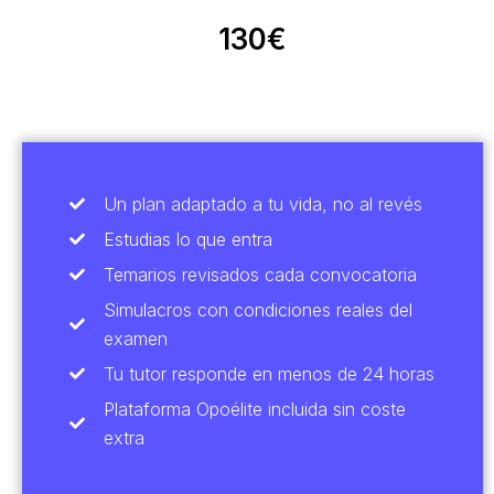
130€
Un plan adaptado a tu vida, no al revés
Estudias lo que entra
Temarios revisados cada convocatoria
Simulacros con condiciones reales del
examen
Tu tutor responde en menos de 24 horas
Plataforma Opoélite incluida sin coste
extra