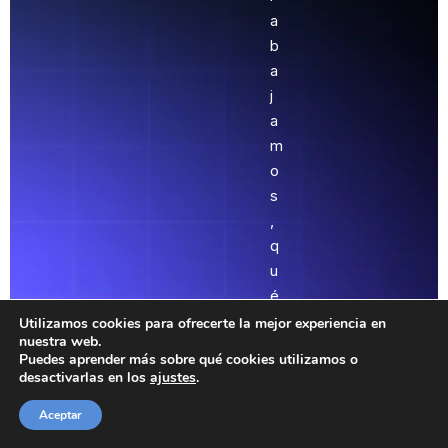
a
b
a
j
a
m
o
s
,
q
u
é
i
Utilizamos cookies para ofrecerte la mejor experiencia en
nuestra web.
n
Puedes aprender más sobre qué cookies utilizamos o
c
desactivarlas en los
ajustes
.
l
Aceptar
u
y