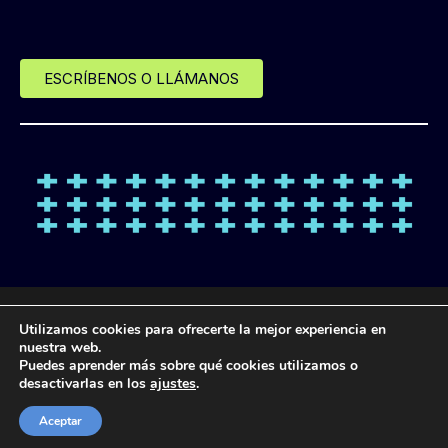
ESCRÍBENOS O LLÁMANOS
© Desde 2013 LANDL FORMACIÓN
Utilizamos cookies para ofrecerte la mejor experiencia en
nuestra web.
Puedes aprender más sobre qué cookies utilizamos o
POLÍTICA DE
POLÍTICA DE
POLÍTICA DE
AVISO
desactivarlas en los
ajustes
.
PROTECCIÓN DE
COOKIES
PRIVACIDAD
LEGAL
DATOS
Aceptar