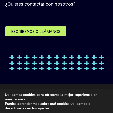
¿Quieres contactar con nosotros?
ESCRÍBENOS O LLÁMANOS
© Desde 2013 LANDL FORMACIÓN
Utilizamos cookies para ofrecerte la mejor experiencia en
nuestra web.
Puedes aprender más sobre qué cookies utilizamos o
POLÍTICA DE
POLÍTICA DE
POLÍTICA DE
AVISO
desactivarlas en los
ajustes
.
PROTECCIÓN DE
COOKIES
PRIVACIDAD
LEGAL