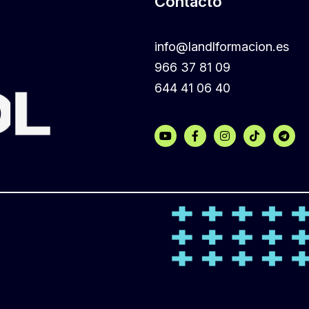
Contacto
info@landlformacion.es
966 37 81 09
644 41 06 40