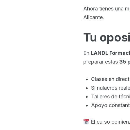
Ahora tienes una m
Alicante.
Tu opos
En
LANDL Formac
preparar estas
35 p
Clases en direc
Simulacros reale
Talleres de técn
Apoyo constante
El curso comien