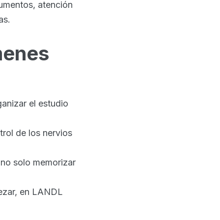
cumentos, atención
as.
menes
ganizar el estudio
trol de los nervios
, no solo memorizar
pezar, en LANDL