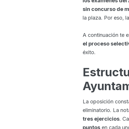
los exámenes del 
sin concurso de m
la plaza. Por eso, 
A continuación te e
el proceso select
éxito.
Estructu
Ayuntam
La oposición cons
eliminatorio. La not
tres ejercicios
. C
puntos
en cada uno