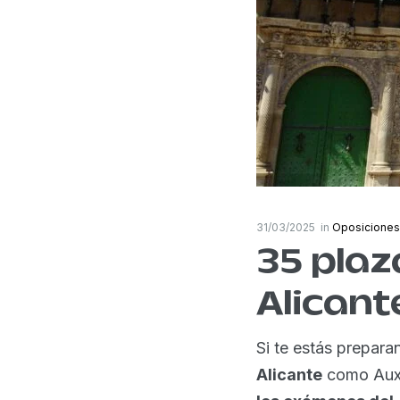
31/03/2025
in
Oposiciones
35 pla
Alicant
Si te estás prepar
Alicante
como Auxil