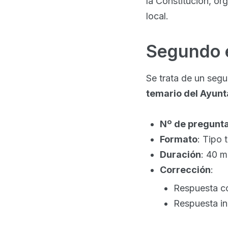
la Constitución, or
local.
Segundo ej
Se trata de un segu
temario del Ayunt
Nº de pregunt
Formato
: Tipo 
Duración
: 40 m
Corrección
:
Respuesta co
Respuesta in