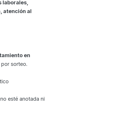
 laborales,
, atención al
ntamiento en
 por sorteo.
tico
 no esté anotada ni