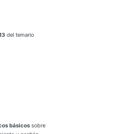
13
del temario
cos básicos
sobre