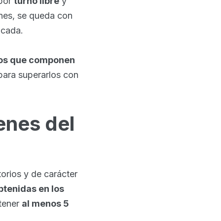
 por
turno libre
y
enes, se queda con
icada.
cios que componen
 para superarlos con
enes del
torios y de carácter
btenidas en los
tener
al menos 5