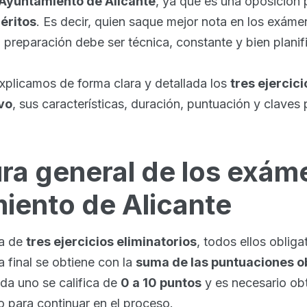
Ayuntamiento de Alicante
, ya que es una oposición
éritos
. Es decir, quien saque mejor nota en los exám
la preparación debe ser técnica, constante y bien planif
xplicamos de forma clara y detallada los
tres ejerci
ivo
, sus características, duración, puntuación y claves
ra general de los exám
iento de Alicante
ta de
tres ejercicios eliminatorios
, todos ellos obliga
a final se obtiene con la
suma de las puntuaciones o
ada uno se califica de
0 a 10 puntos
y es necesario ob
 para continuar en el proceso.