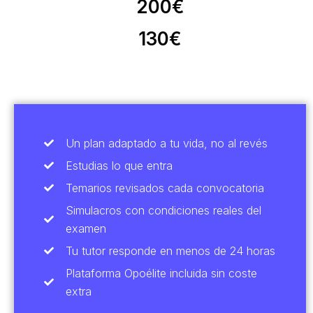
200€
130€
Un plan adaptado a tu vida, no al revés
Estudias lo que entra
Temarios revisados cada convocatoria
Simulacros con condiciones reales del
examen
Tu tutor responde en menos de 24 horas
Plataforma Opoélite incluida sin coste
extra