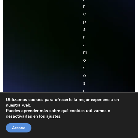
r
e
p
a
r
a
m
o
s
o
s
i
m
Utilizamos cookies para ofrecerte la mejor experiencia en
nuestra web.
p
Puedes aprender más sobre qué cookies utilizamos o
l
desactivarlas en los
ajustes
.
e
Aceptar
m
e