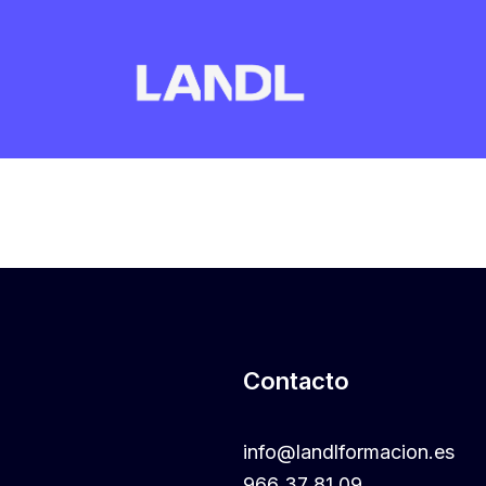
Contacto
info@landlformacion.es
966 37 81 09