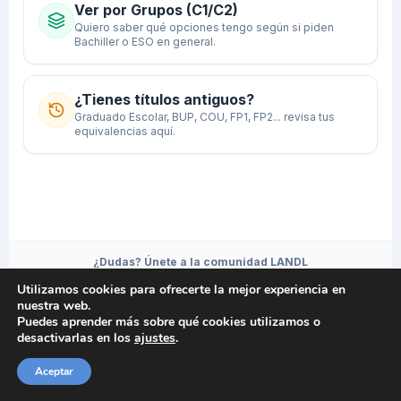
Ver por Grupos (C1/C2)
Quiero saber qué opciones tengo según si piden
Bachiller o ESO en general.
¿Tienes títulos antiguos?
Graduado Escolar, BUP, COU, FP1, FP2... revisa tus
equivalencias aquí.
¿Dudas? Únete a la comunidad LANDL
Utilizamos cookies para ofrecerte la mejor experiencia en
nuestra web.
Puedes aprender más sobre qué cookies utilizamos o
WEB
INSTA
TIKTOK
TELEGRAM
desactivarlas en los
ajustes
.
Herramienta diseñada por el equipo de
LANDL Formación
.
Aceptar