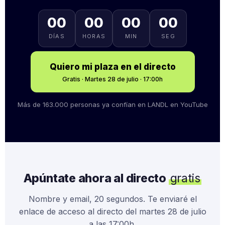
00
00
00
00
DÍAS
HORAS
MIN
SEG
Quiero mi plaza en el directo
Gratis · Martes 28 de julio · 17:00h
Más de 163.000 personas ya confían en LANDL en YouTube
Apúntate ahora al directo
gratis
Nombre y email, 20 segundos. Te enviaré el
enlace de acceso al directo del martes 28 de julio
a las 17:00h.